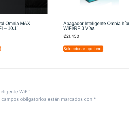
trol Omnia MAX
Apagador Inteligente Omnia híb
Fi – 10.1"
WiFi/RF 3 Vías
₡
21.450
o
Seleccionar opciones
eligente WiFi”
 campos obligatorios están marcados con
*