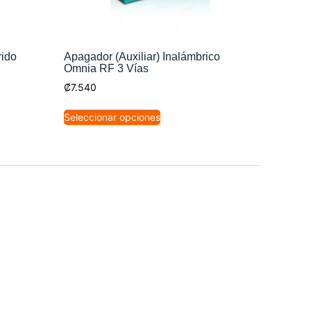
rido
Apagador (Auxiliar) Inalámbrico
Omnia RF 3 Vías
₡
7.540
Seleccionar opciones