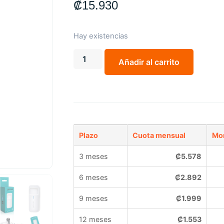
₡
15.930
Hay existencias
Añadir al carrito
Plazo
Cuota mensual
Mon
3 meses
₡
5.578
6 meses
₡
2.892
9 meses
₡
1.999
12 meses
₡
1.553