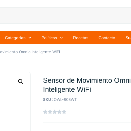
Categorías
Políticas
Recetas
Contacto
Su
vimiento Omnia Inteligente WiFi
Sensor de Movimiento Omn
Inteligente WiFi
SKU :
OWL-808WT