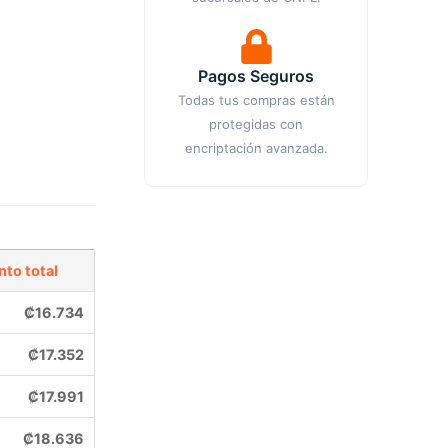
Pagos Seguros
Todas tus compras están
protegidas con
encriptación avanzada.
to total
₡
16.734
₡
17.352
₡
17.991
₡
18.636