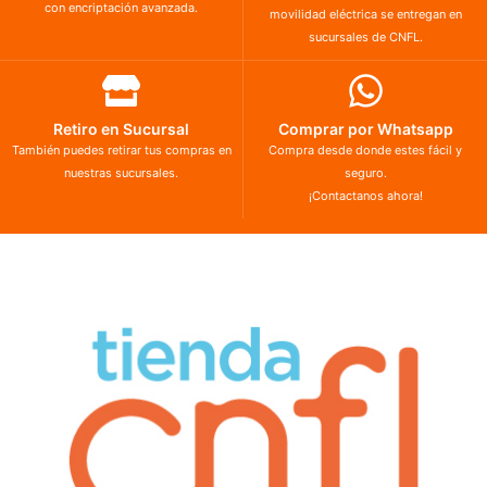
con encriptación avanzada.
movilidad eléctrica se entregan en
sucursales de CNFL.
Retiro en Sucursal
Comprar por Whatsapp
También puedes retirar tus compras en
Compra desde donde estes fácil y
nuestras sucursales.
seguro.
¡Contactanos ahora!