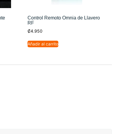
nte
Control Remoto Omnia de Llavero
RF
₡
4.950
Añadir al carrito