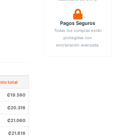
Pagos Seguros
Todas tus compras están
protegidas con
encriptación avanzada.
to total
₡
19.590
₡
20.316
₡
21.060
₡
21.816