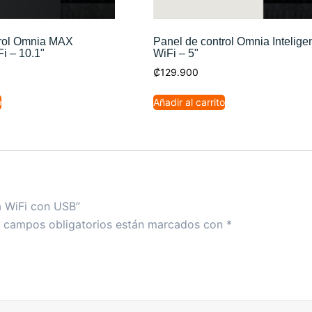
trol Omnia MAX
Panel de control Omnia Intelige
Fi – 10.1"
WiFi – 5"
₡
129.900
o
Añadir al carrito
a WiFi con USB”
 campos obligatorios están marcados con
*