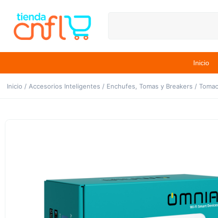
Inicio
Inicio
/
Accesorios Inteligentes
/
Enchufes, Tomas y Breakers
/ Tomac