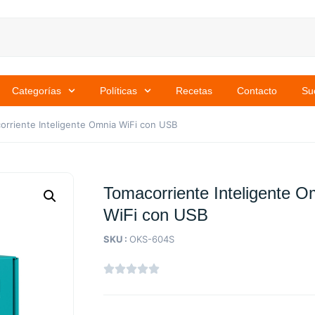
Categorías
Políticas
Recetas
Contacto
Su
orriente Inteligente Omnia WiFi con USB
Tomacorriente Inteligente O
WiFi con USB
SKU :
OKS-604S