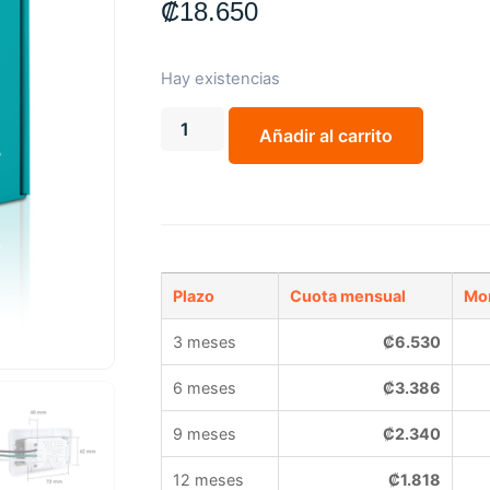
₡
18.650
Hay existencias
Añadir al carrito
Plazo
Cuota mensual
Mon
3 meses
₡
6.530
6 meses
₡
3.386
9 meses
₡
2.340
12 meses
₡
1.818