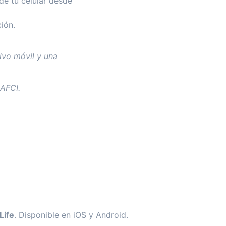
 de tu celular desde
ión.
ivo móvil y una
 AFCI.
Life
. Disponible en iOS y Android.