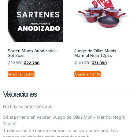
Sartén Monix Anodizado –
Juego de Ollas Monix
Set 2pzs
Mármol Rojo 12pzs
₡
32.550
₡
22.780
₡
101.570
₡
71.090
Añadir al carrito
Añadir al carrito
Valoraciones
No hay valoraciones aún.
Sé el primero en valorar “Juego de Ollas Monix Mármol Negro
12pzs”
Tu dirección de correo electrónico no será publicada.
Los
campos obligatorios están marcados con
*