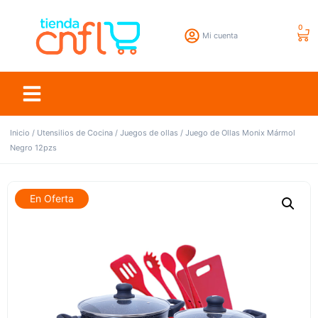
0
Mi cuenta
Inicio
/
Utensilios de Cocina
/
Juegos de ollas
/ Juego de Ollas Monix Mármol
Negro 12pzs
En Oferta