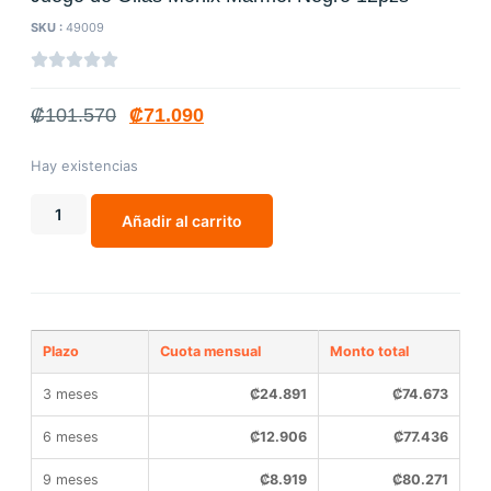
SKU :
49009
₡
101.570
₡
71.090
Hay existencias
Añadir al carrito
Plazo
Cuota mensual
Monto total
3 meses
₡
24.891
₡
74.673
6 meses
₡
12.906
₡
77.436
9 meses
₡
8.919
₡
80.271