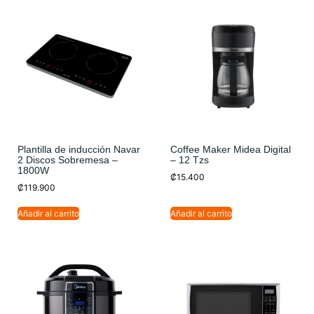
Plantilla de inducción Navar
Coffee Maker Midea Digital
2 Discos Sobremesa –
– 12 Tzs
1800W
₡
15.400
₡
119.900
Añadir al carrito
Añadir al carrito