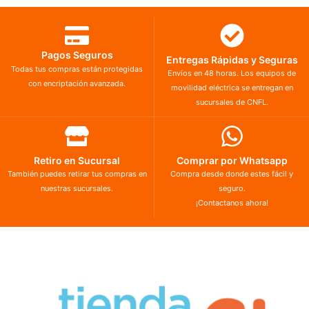
Pagos Seguros
Entregas Rápidas y Seguras
Todas tus compras están protegidas
Envíos en 48 horas. Los equipos de
con encriptación avanzada.
movilidad eléctrica se entregan en
sucursales de CNFL.
Retiro en Sucursal
Comprar por Whatsapp
También puedes retirar tus compras en
Compra desde donde estes fácil y
nuestras sucursales.
seguro.
¡Contactanos ahora!