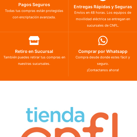
Pagos Seguros
Entregas Rápidas y Seguras
Todas tus compras están protegidas
Envíos en 48 horas. Los equipos de
con encriptación avanzada.
movilidad eléctrica se entregan en
sucursales de CNFL.
Retiro en Sucursal
Comprar por Whatsapp
También puedes retirar tus compras en
Compra desde donde estes fácil y
nuestras sucursales.
seguro.
¡Contactanos ahora!