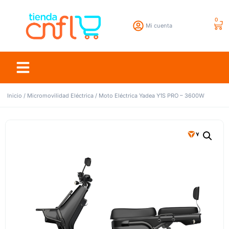
0
Mi cuenta
Inicio
/
Micromovilidad Eléctrica
/ Moto Eléctrica Yadea Y1S PRO – 3600W