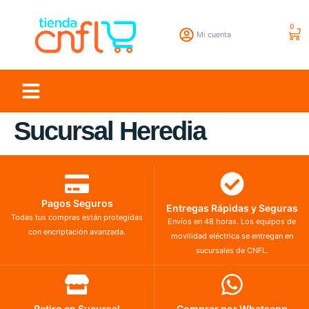
0
Mi cuenta
Sucursal Heredia
Pagos Seguros
Entregas Rápidas y Seguras
Todas tus compras están protegidas
Envíos en 48 horas. Los equipos de
con encriptación avanzada.
movilidad eléctrica se entregan en
sucursales de CNFL.
Retiro en Sucursal
Comprar por Whatsapp