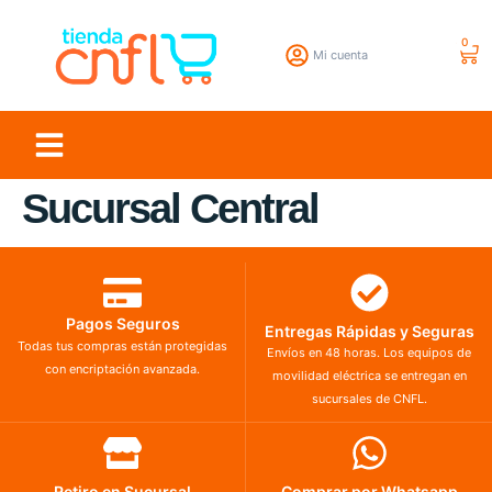
0
Mi cuenta
Sucursal Central
Pagos Seguros
Entregas Rápidas y Seguras
Todas tus compras están protegidas
Envíos en 48 horas. Los equipos de
con encriptación avanzada.
movilidad eléctrica se entregan en
sucursales de CNFL.
Retiro en Sucursal
Comprar por Whatsapp