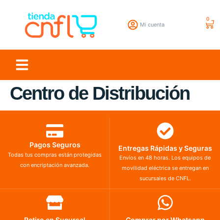
0
Mi cuenta
Centro de Distribución
Pagos Seguros
Entregas Rápidas y Seguras
Todas tus compras están protegidas
Envíos en 48 horas. Los equipos de
con encriptación avanzada.
movilidad eléctrica se entregan en
sucursales de CNFL.
Retiro en Sucursal
Comprar por Whatsapp