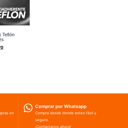
 Teflón
zs
70
Comprar por Whatsapp
mpras en
Compra desde donde estes fácil y
seguro.
¡Contactanos ahora!