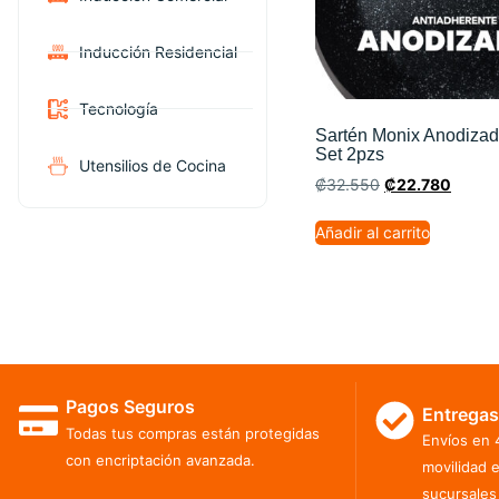
Inducción Residencial
Tecnología
Sartén Monix Anodizad
Set 2pzs
Utensilios de Cocina
₡
32.550
₡
22.780
Añadir al carrito
Pagos Seguros
Entregas
Todas tus compras están protegidas
Envíos en 
con encriptación avanzada.
movilidad 
sucursales