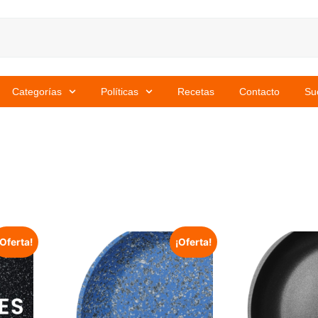
Categorías
Políticas
Recetas
Contacto
Su
¡Oferta!
¡Oferta!