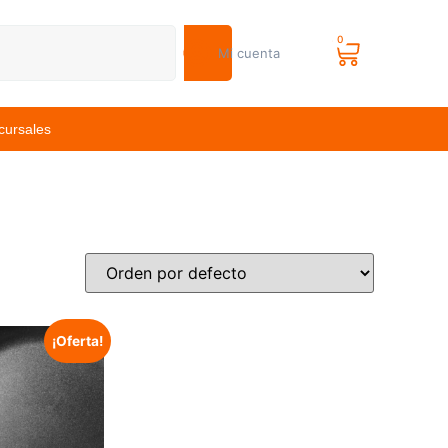
0
Mi cuenta
cursales
¡Oferta!