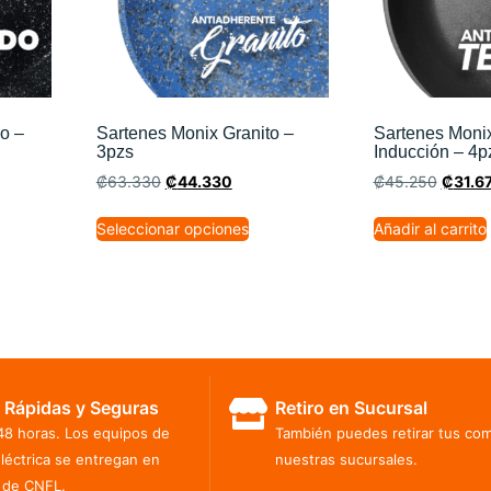
o –
Sartenes Monix Granito –
Sartenes Monix
3pzs
Inducción – 4p
₡
63.330
₡
44.330
₡
45.250
₡
31.6
Seleccionar opciones
Añadir al carrito
 Rápidas y Seguras
Retiro en Sucursal
48 horas. Los equipos de
También puedes retirar tus co
eléctrica se entregan en
nuestras sucursales.
 de CNFL.