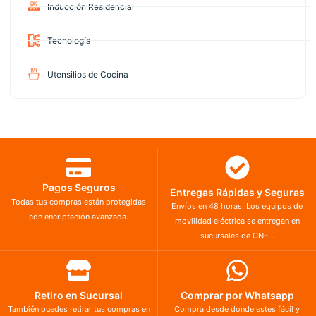
Inducción Residencial
Tecnología
Utensilios de Cocina
Pagos Seguros
Entregas Rápidas y Seguras
Todas tus compras están protegidas
Envíos en 48 horas. Los equipos de
con encriptación avanzada.
movilidad eléctrica se entregan en
sucursales de CNFL.
Retiro en Sucursal
Comprar por Whatsapp
También puedes retirar tus compras en
Compra desde donde estes fácil y