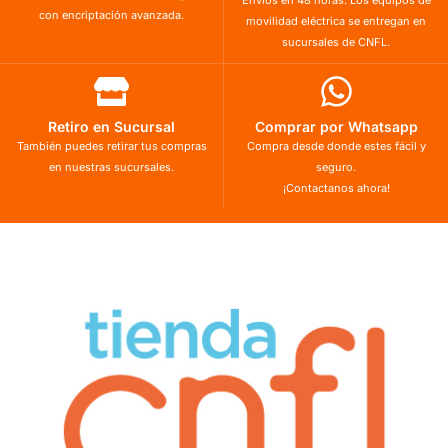
con encriptación avanzada.
movilidad eléctrica se entregan en
sucursales de CNFL.
Retiro en Sucursal
Comprar por Whatsapp
También puedes retirar tus compras
Compra desde donde estes fácil y
en nuestras sucursales.
seguro.
¡Contactanos ahora!