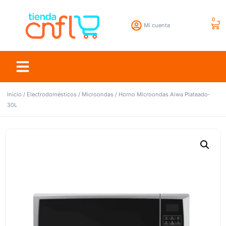
0
Mi cuenta
Inicio
/
Electrodomésticos
/
Microondas
/ Horno Microondas Aiwa Plateado-
30L