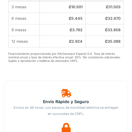
3 meses
₡
10.501
₡
31.503
6 meses
₡
5.445
₡
32.670
9 meses
₡
3.762
₡
33.858
12 meses
₡
2.924
₡
35.088
Financiamiento proporcionado por Kitchenware Experts S.A. Tasa de interés
nominal anual y tasa de interés efectiva anual: 30%. Sin comisiones adicionales.
Sujeto a aprobación crediticia de abonados CNFL.
Envío Rápido y Seguro
Envíos en 48 horas. Los equipos de movilidad eléctrica se entregan
en sucursales de CNFL.