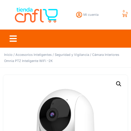
0
Mi cuenta
Inicio
/
Accesorios Inteligentes
/
Seguridad y Vigilancia
/ Cámara Interiores
Omnia PTZ Inteligente WiFi -2K