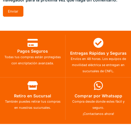
Pagos Seguros
Entregas Rápidas y Seguras
Todas tus compras están protegidas
Envíos en 48 horas. Los equipos de
con encriptación avanzada.
movilidad eléctrica se entregan en
sucursales de CNFL.
Retiro en Sucursal
Comprar por Whatsapp
También puedes retirar tus compras
Compra desde donde estes fácil y
en nuestras sucursales.
seguro.
¡Contactanos ahora!